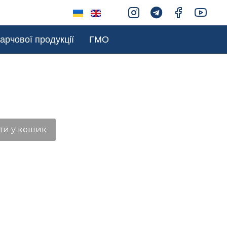
арчової продукції
ГМО
ти у кошик