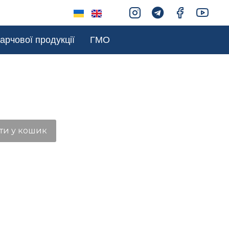
арчової продукції
ГМО
ти у кошик