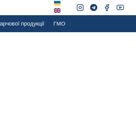
арчової продукції
ГМО