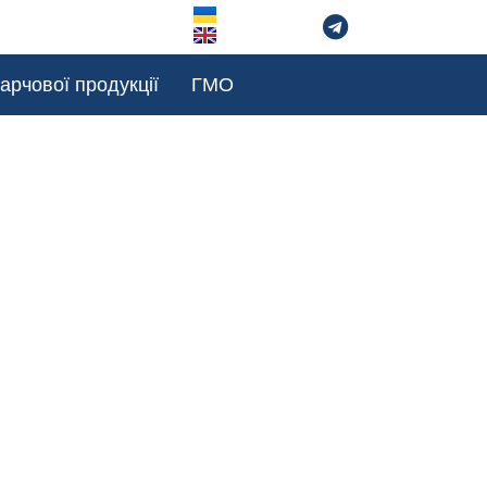
арчової продукції
ГМО