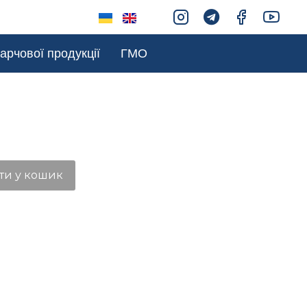
арчової продукції
ГМО
ти у кошик