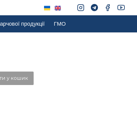
арчової продукції
ГМО
ти у кошик