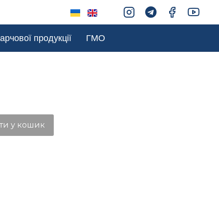
арчової продукції
ГМО
ти у кошик