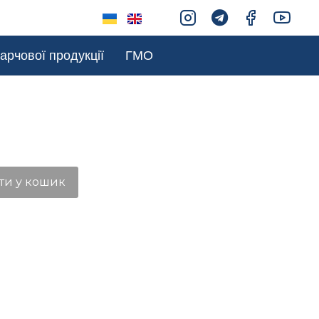
арчової продукції
ГМО
ти у кошик