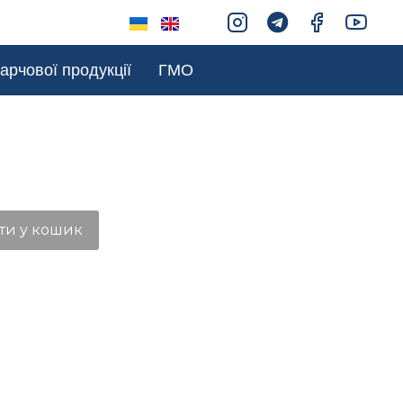
арчової продукції
ГМО
ти у кошик