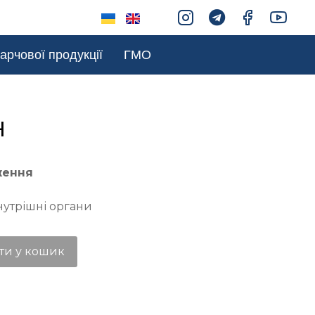
арчової продукції
ГМО
н
ження
нутрішні органи
ти у кошик