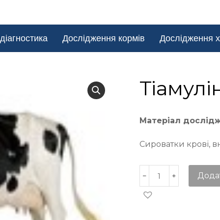
діагностика
Дослідження кормів
Дослідження х
Тіамулі
Матеріал дослід
Сироватки крові, в
Дода