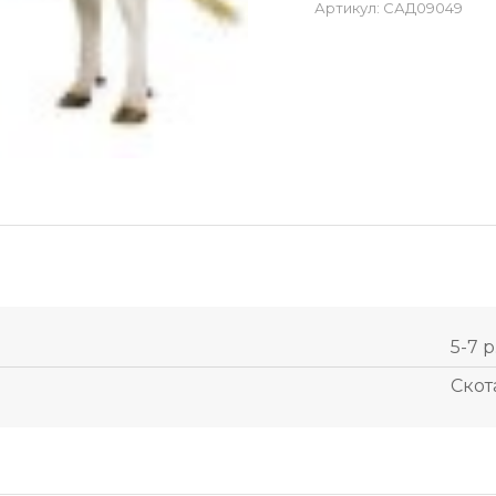
Артикул:
САД09049
5-7 р
Скот