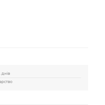
. днів
арство