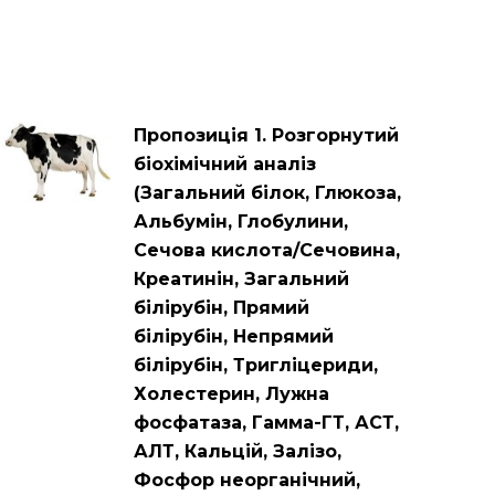
Пропозиція 1. Розгорнутий
біохімічний аналіз
(Загальний білок, Глюкоза,
Альбумін, Глобулини,
Сечова кислота/Сечовина,
Креатинін, Загальний
білірубін, Прямий
білірубін, Непрямий
білірубін, Тригліцериди,
Холестерин, Лужна
фосфатаза, Гамма-ГТ, АСТ,
АЛТ, Кальцій, Залізо,
Фосфор неорганічний,