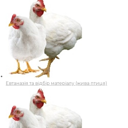
Евтаназія та відбір матеріалу (жива птиця)