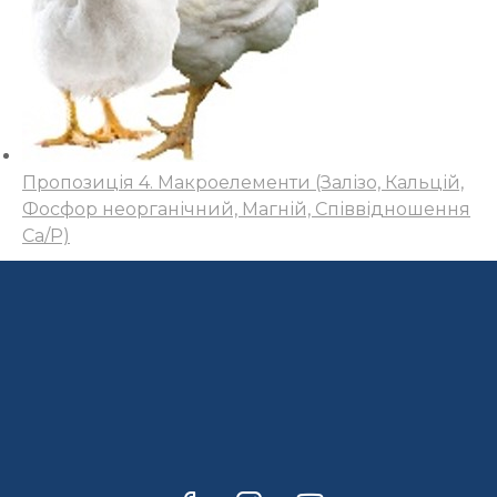
Пропозиція 4. Макроелементи (Залізо, Кальцій,
Фосфор неорганічний, Магній, Співвідношення
Са/Р)