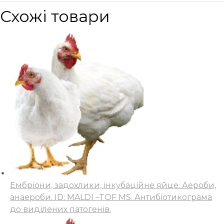
Схожі товари
Ембріони, задохлики, інкубаційне яйце. Аероби,
анаероби. ID: MALDI –TOF MS. Антибіотикограма
до виділених патогенів.