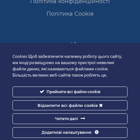
Політика конфіденційності
Полiтика Cookie
Сертифікати
Cookies Щоб забезпечити належну роботу цього сайту,
ми іноді розміщуємо на вашому пристрої невеликі
файли даних, які називаються файлами cookie.
Більшість великих веб-сайтів також роблять це.
Прийняти всі файли cookie
Відхилити всі файли cookie
Читати далі
Додаткові налаштування
Good-IT.com.ua for Biolights - All rights reserved.