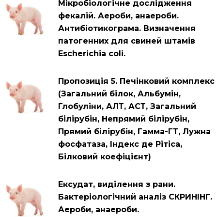
Мікробіологічне дослідження
фекалій. Аероби, анаероби.
Антибіотикограма. Визначення
патогенних для свиней штамів
Escherichia coli.
Пропозиція 5. Печінковий комплекс
(Загальний білок, Альбумін,
Глобуліни, АЛТ, АСТ, Загальний
білірубін, Непрямий білірубін,
Прямий білірубін, Гамма-ГТ, Лужна
фосфатаза, Індекс де Рітіса,
Білковий коефіцієнт)
Ексудат, виділення з рани.
Бактеріологічний аналіз СКРИНІНГ.
Аероби, анаероби.