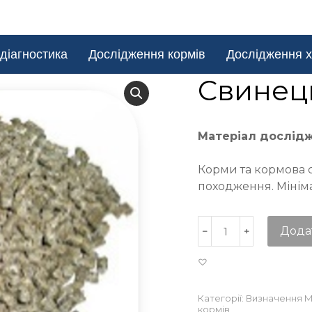
діагностика
Дослідження кормів
Дослідження х
Свинец
Матеріал дослід
Корми та кормова 
походження. Мініма
Дода
Категорії:
Визначення М
кормів