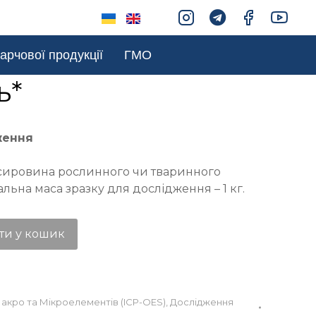
арчової продукції
ГМО
ь*
ження
сировина рослинного чи тваринного
льна маса зразку для дослідження – 1 кг.
ти у кошик
акро та Мікроелементів (ICP-OES)
,
Дослідження