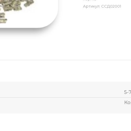
Артикул:
ССД02001
5-7
Ко