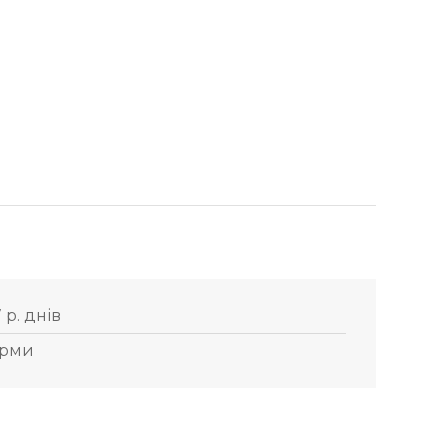
 р. днів
рми