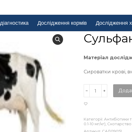
діагностика
Дослідження кормів
Дослідження х
Сульфа
Матеріал дослід
Сироватки крові, в
Дода
Категорії:
Антибіотики 
0.1-10 мг/кг)
,
Скотарство
Артикул:
САД09051