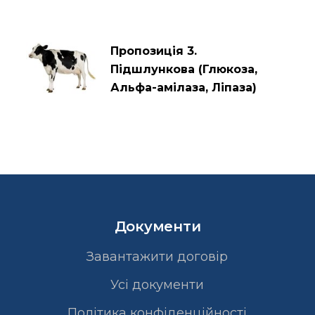
Пропозиція 3.
Підшлункова (Глюкоза,
Альфа-амілаза, Ліпаза)
Документи
Завантажити договір
Усі документи
Політика конфіденційності