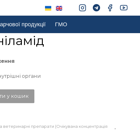
арчової продукції
ГМО
ніламід
ження
нутрішні органи
ти у кошик
та ветеринарні препарати (Очікувана концентрація