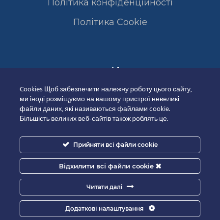
Політика конфіденційності
Полiтика Cookie
Сертифікати
Cookies Щоб забезпечити належну роботу цього сайту,
ми іноді розміщуємо на вашому пристрої невеликі
файли даних, які називаються файлами cookie.
Більшість великих веб-сайтів також роблять це.
Прийняти всі файли cookie
Відхилити всі файли cookie
Читати далі
Додаткові налаштування
Good-IT.com.ua for Biolights - All rights reserved.