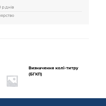
0 р.днів
нярство
Визначення колі-титру
(БГКП)