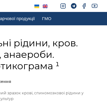
арчової продукції
ГМО
ні рідини, кров.
 анаероби.
тикограма ¹
ження
ий зразок крові, спиномозкової рідини у
ультур