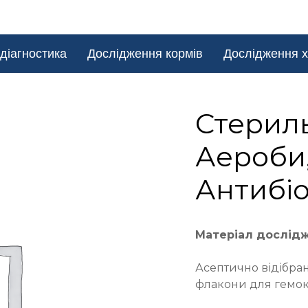
діагностика
Дослідження кормів
Дослідження х
Стериль
Аероби,
Антибіо
Матеріал дослід
Асептично відібран
флакони для гемок