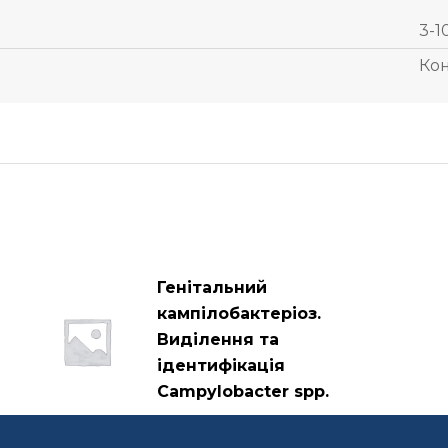
3-1
Ко
Генітальний
кампілобактеріоз.
Виділення та
ідентифікація
Сampylobacter spp.