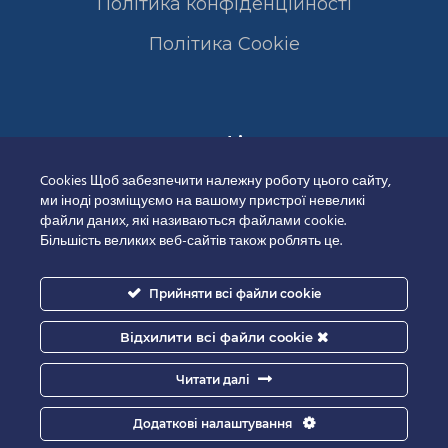
Політика конфіденційності
Полiтика Cookie
Сертифікати
Cookies Щоб забезпечити належну роботу цього сайту,
ми іноді розміщуємо на вашому пристрої невеликі
файли даних, які називаються файлами cookie.
Більшість великих веб-сайтів також роблять це.
Прийняти всі файли cookie
Відхилити всі файли cookie
Читати далі
Додаткові налаштування
Good-IT.com.ua for Biolights - All rights reserved.