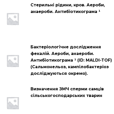
Стерильні рідини, кров. Аероби,
анаероби. Антибіотикограма ¹
Бактеріологічне дослідження
фекалій. Аероби, анаероби.
Антибіотикограма ¹ (ID: MALDI-TOF)
(Сальмонельоз, кампілобактеріоз
досліджуються окремо).
Визначення ЗМЧ сперми самців
сільськогосподарських тварин