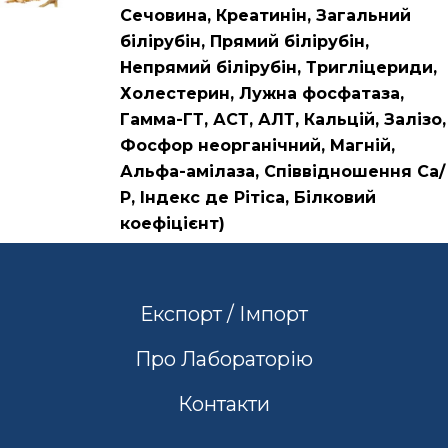
Сечовина, Креатинін, Загальний
білірубін, Прямий білірубін,
Непрямий білірубін, Тригліцериди,
Холестерин, Лужна фосфатаза,
Гамма-ГТ, АСТ, АЛТ, Кальцій, Залізо,
Фосфор неорганічний, Магній,
Альфа-амілаза, Співвідношення Са/
Р, Індекс де Рітіса, Білковий
коефіцієнт)
Експорт / Імпорт
Про Лабораторію
Контакти