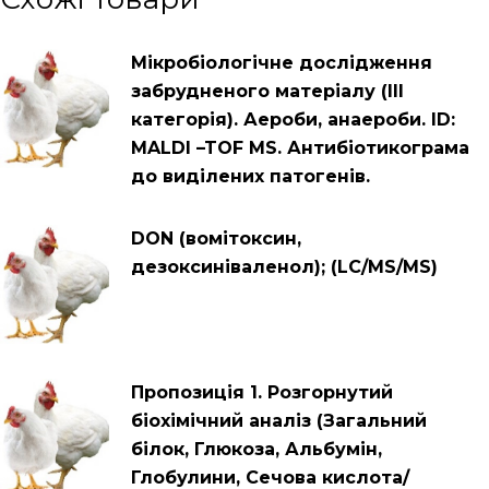
Мікробіологічне дослідження
забрудненого матеріалу (ІІІ
категорія). Аероби, анаероби. ID:
MALDI –TOF MS. Антибіотикограма
до виділених патогенів.
DON (вомітоксин,
дезоксиніваленол); (LC/MS/MS)
Пропозиція 1. Розгорнутий
біохімічний аналіз (Загальний
білок, Глюкоза, Альбумін,
Глобулини, Сечова кислота/