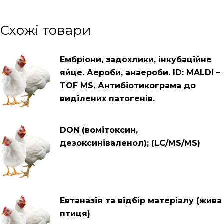
Схожі товари
Ембріони, задохлики, інкубаційне
яйце. Аероби, анаероби. ID: MALDI –
TOF MS. Антибіотикограма до
виділених патогенів.
DON (вомітоксин,
дезоксиніваленол); (LC/MS/MS)
Евтаназія та відбір матеріалу (жива
птиця)