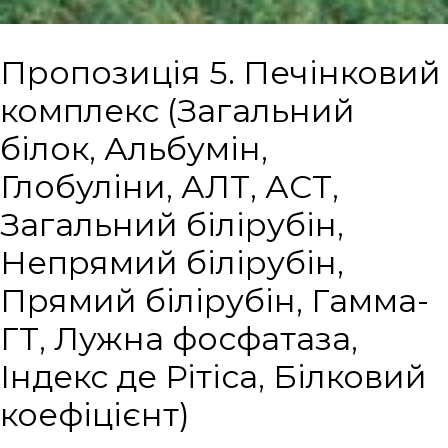
Пропозиція 5. Печінковий
комплекс (Загальний
білок, Альбумін,
Глобуліни, АЛТ, АСТ,
Загальний білірубін,
Непрямий білірубін,
Прямий білірубін, Гамма-
ГТ, Лужна фосфатаза,
Індекс де Рітіса, Білковий
коефіцієнт)