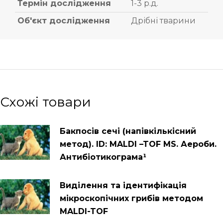
Термін дослідження
1-3 р.д.
Об'єкт дослідження
Дрібні тварини
Схожі товари
Бакпосів сечі (напівкількісний
метод). ID: MALDI –TOF MS. Аероби.
Антибіотикограма¹
Виділення та ідентифікація
мікроскопічних грибів методом
MALDI-TOF