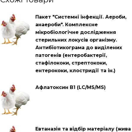
Пакет "Системні інфекції. Аероби,
анаероби". Комплексне
мікробіологічне дослідження
стерильних локусів організму.
Антибіотикограма до виділених
патогенів (ентеробактерії,
стафілококи, стрептококи,
ентерококи, клостридії та ін.)
Афлатоксин В1 (LC/MS/MS)
Евтаназія та відбір матеріалу (жива