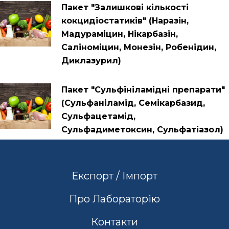
Пакет "Залишкові кількості
кокцидіостатиків" (Наразін,
Мадураміцин, Нікарбазін,
Саліноміцин, Монезін, Робенідин,
Диклазурил)
Пакет "Сульфініламідні препарати"
(Сульфаніламід, Семікарбазид,
Сульфацетамід,
Сульфадиметоксин, Сульфатіазол)
Експорт / Імпорт
Про Лабораторію
Контакти