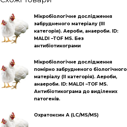
Мікробіологічне дослідження
забрудненого матеріалу (ІІІ
категорія). Аероби, анаероби. ID:
MALDI –TOF MS. Без
антибіотикограми
Мікробіологічне дослідження
помірно забрудненого біологічного
матеріалу (ІІ категорія). Аероби,
анаероби. ID: MALDI –TOF MS.
Антибіотикограма до виділених
патогенів.
Охратокcин А (LC/MS/MS)