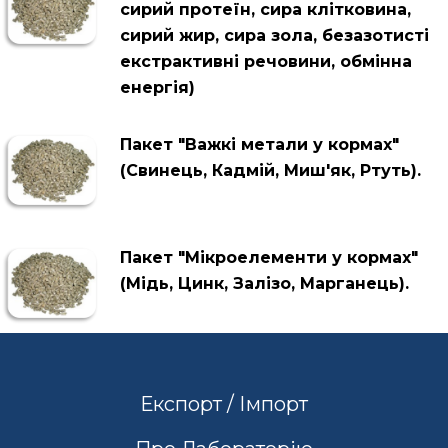
сирий протеїн, сира клітковина,
сирий жир, сира зола, безазотисті
екстрактивні речовини, обмінна
енергія)
Пакет "Важкі метали у кормах"
(Свинець, Кадмій, Миш'як, Ртуть).
Пакет "Мікроелементи у кормах"
(Мідь, Цинк, Залізо, Марганець).
Експорт / Імпорт