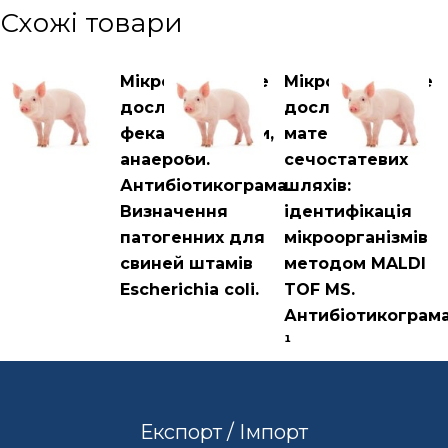
Схожі товари
Мікробіологічне
Мікробіологічне
дослідження
дослідження
фекалій. Аероби,
матеріалу з
анаероби.
сечостатевих
Антибіотикограма.
шляхів:
Визначення
ідентифікація
патогенних для
мікроорганізмів
свиней штамів
методом MALDI
Escherichia coli.
TOF MS.
Антибіотикограм
¹
Експорт / Імпорт