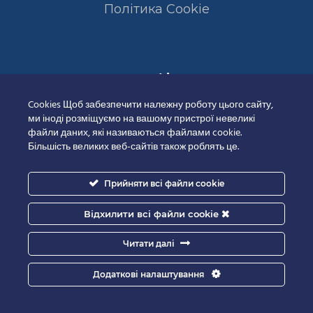
Полiтика Cookie
Сертифікати
Cookies Щоб забезпечити належну роботу цього сайту,
ми іноді розміщуємо на вашому пристрої невеликі
файли даних, які називаються файлами cookie.
Більшість великих веб-сайтів також роблять це.
Прийняти всі файли cookie
Відхилити всі файли cookie
Читати далі
Додаткові налаштування
Good-IT.com.ua for Biolights - All rights reserved.