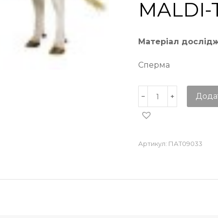
MALDI-
Матеріал дослід
Сперма
Дода
Артикул:
ПАТ09033