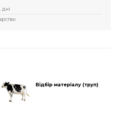
. дні
арство
Відбір матеріалу (труп)