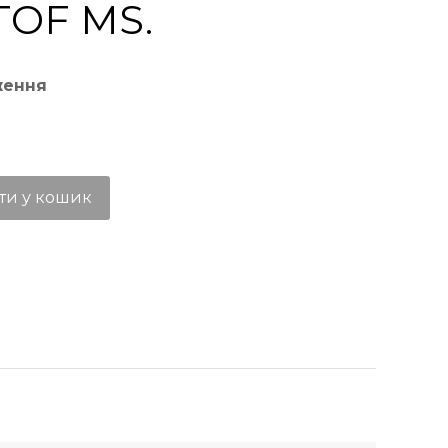
TOF MS.
ження
ти у кошик