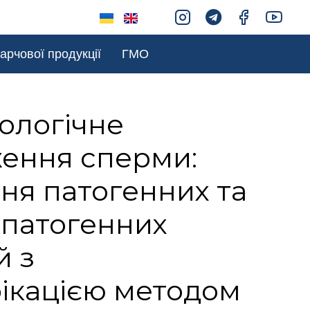
арчової продукції
ГМО
ологічне
ження сперми:
ня патогенних та
 патогенних
й з
ікацією методом