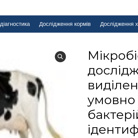
діагностика
Дослідження кормів
Дослідження х
Мікробі
дослід
виділен
умовно
бактері
ідентиф