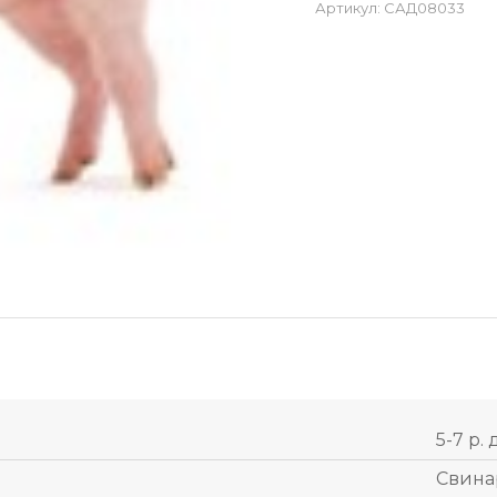
Артикул:
САД08033
5-7 р. 
Свина