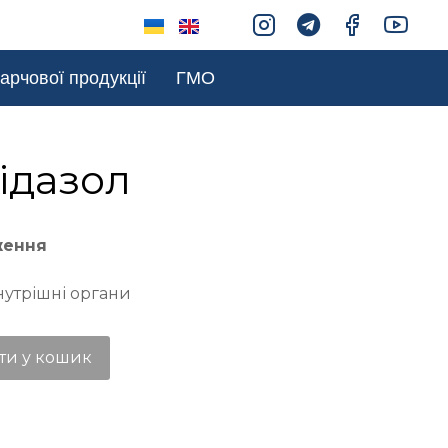
арчової продукції
ГМО
ідазол
ження
нутрішні органи
ти у кошик