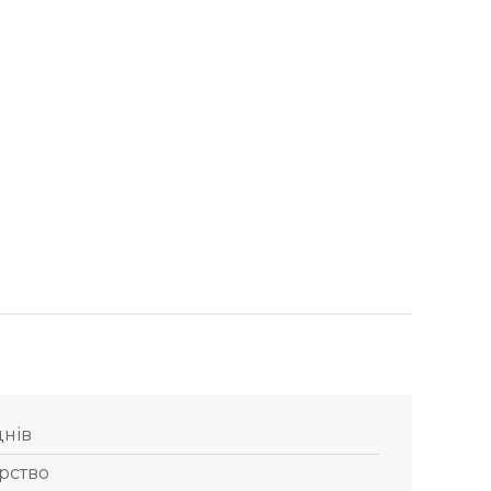
днів
рство