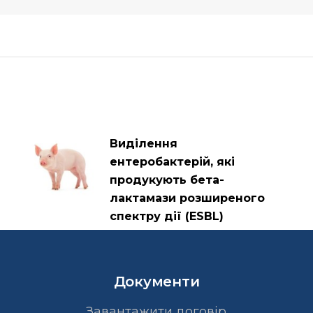
Виділення
ентеробактерій, які
продукують бета-
лактамази розширеного
спектру дії (ESBL)
Документи
Завантажити договір