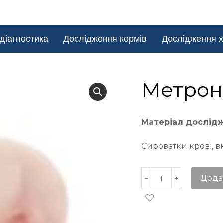
діагностика
Дослідження кормів
Дослідження х
Метрон
Матеріал дослід
Сироватки крові, в
Дода