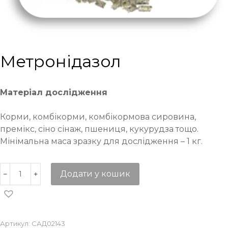
Метронідазол
Матеріал дослідження
Корми, комбікорми, комбікормова сировина,
премікс, сіно сінаж, пшениця, кукурудза тощо.
Мінімальна маса зразку для дослідження – 1 кг.
Додати у кошик
Артикул:
САД02143