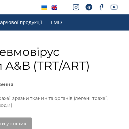
арчової продукції
ГМО
евмовірус
 A&B (TRT/ART)
ження
ахеї, зразки тканин та органів (легені, трахеї,
води)
ти у кошик