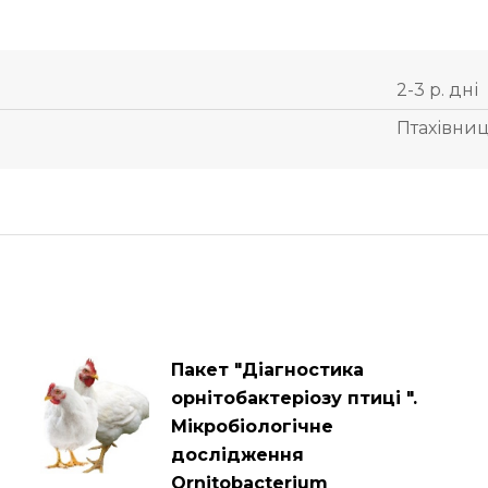
2-3 р. дні
Птахівни
Пакет "Діагностика
орнітобактеріозу птиці ".
Мікробіологічне
дослідження
Ornitobacterium