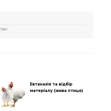
цтво
Евтаназія та відбір
матеріалу (жива птиця)