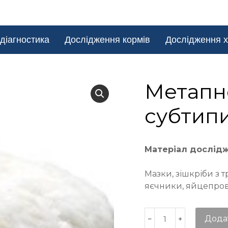
діагностика
Дослідження кормів
Дослідження х
Метапн
субтипи
Матеріал дослід
Мазки, зішкріби з тр
яєчники, яйцепро
Дода