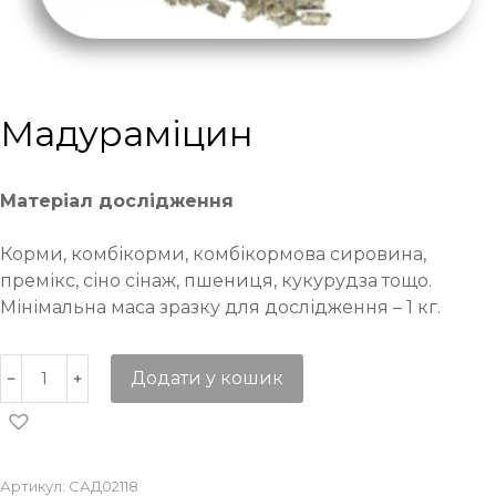
Мадураміцин
Матеріал дослідження
Корми, комбікорми, комбікормова сировина,
премікс, сіно сінаж, пшениця, кукурудза тощо.
Мінімальна маса зразку для дослідження – 1 кг.
Додати у кошик
Артикул:
САД02118