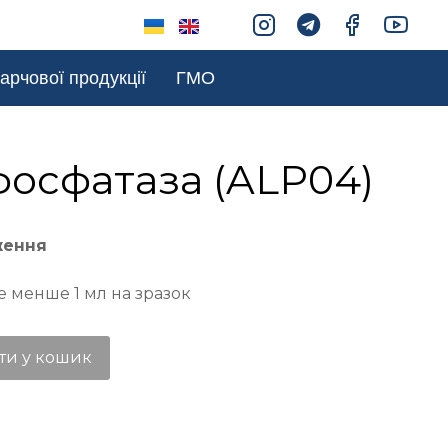
арчової продукції
ГМО
осфатаза (ALP04)
ження
е менше 1 мл на зразок
ти у кошик