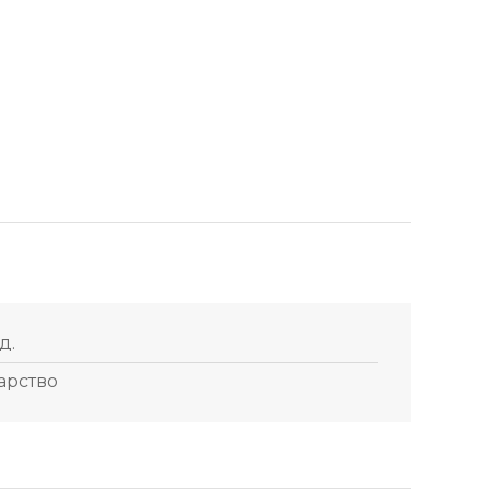
.д.
арство