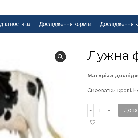
діагностика
Дослідження кормів
Дослідження х
Лужна ф
Матеріал дослід
Сироватки крові. Н
Дода