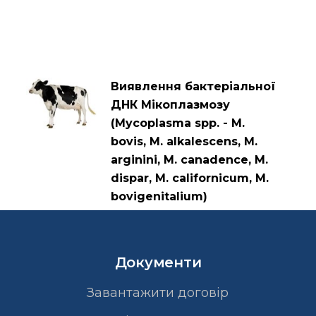
Виявлення бактеріальної
ДНК Мікоплазмозу
(Mycoplasma spp. - M.
bovis, M. alkalescens, M.
arginini, M. canadence, M.
dispar, M. californicum, M.
bovigenitalium)
Документи
Завантажити договір