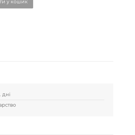
ти у кошик
. дні
арство