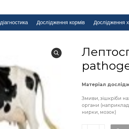
діагностика
Дослідження кормів
Дослідження х
Лептосп
pathoge
Матеріал дослід
Змиви, зішкріби наз
органи (наприклад, 
нирки, мозок)