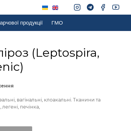
арчової продукції
ГМО
іроз (Leptospira,
nic)
ження
альні, вагінальні, клоакальні. Тканини та
легені, печінка,