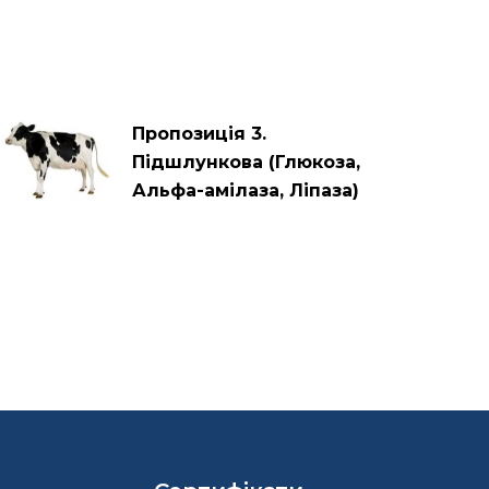
Пропозиція 3.
Підшлункова (Глюкоза,
Альфа-амілаза, Ліпаза)