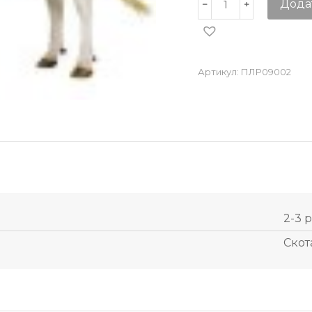
Дода
Артикул:
ПЛР09002
2-3 р
Скот