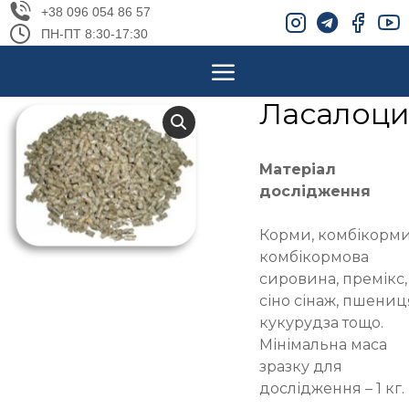
+38 096 054 86 57
ПН-ПТ 8:30-17:30
Ласалоц
Матеріал
дослідження
Корми, комбікорми
комбікормова
сировина, премікс,
сіно сінаж, пшениц
кукурудза тощо.
Мінімальна маса
зразку для
дослідження – 1 кг.