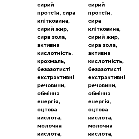
сирий
сирий
протеїн, сира
протеїн,
клітковина,
сира
сирий жир,
клітковина,
сира зола,
сирий жир,
активна
сира зола,
кислотність,
активна
крохмаль,
кислотність,
безазотисті
безазотисті
екстрактивні
екстрактивні
речовини,
речовини,
обмінна
обмінна
енергія,
енергія,
оцтова
оцтова
кислота,
кислота,
молочна
молочна
кислота,
кислота,