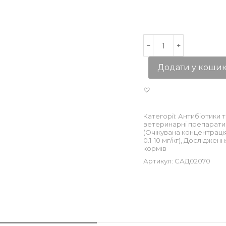
Додати у коши
Категорії:
Антибіотики т
ветеринарні препарати
(Очікувана концентраці
0.1-10 мг/кг)
,
Дослідженн
кормів
Артикул:
САД02070