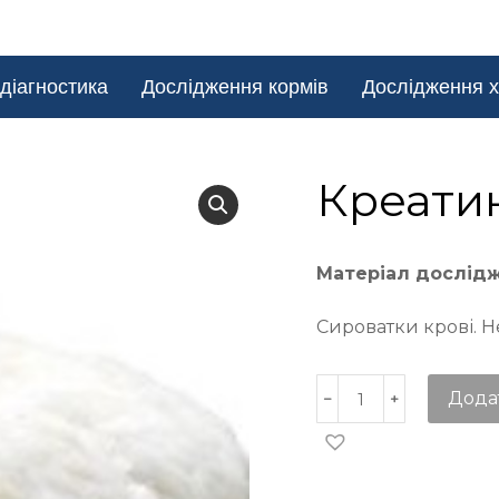
діагностика
Дослідження кормів
Дослідження х
Креатин
Матеріал дослід
Сироватки крові. Н
Дода