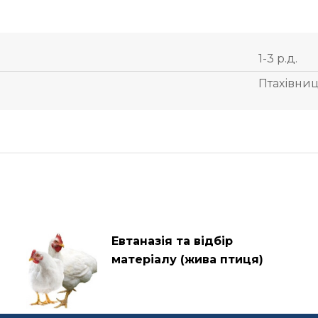
1-3 р.д.
Птахівни
Евтаназія та відбір
матеріалу (жива птиця)