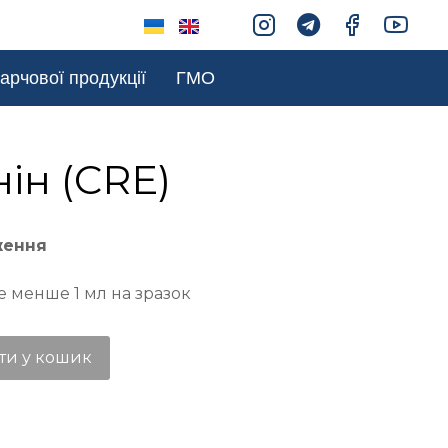
арчової продукції
ГМО
ін (CRE)
ження
е менше 1 мл на зразок
ти у кошик