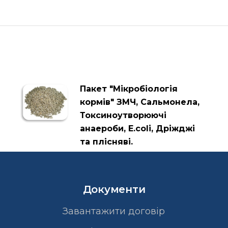
Пакет "Мікробіологія
кормів" ЗМЧ, Сальмонела,
Токсиноутворюючі
анаероби, Е.colі, Дріжджі
та плісняві.
Документи
Завантажити договір