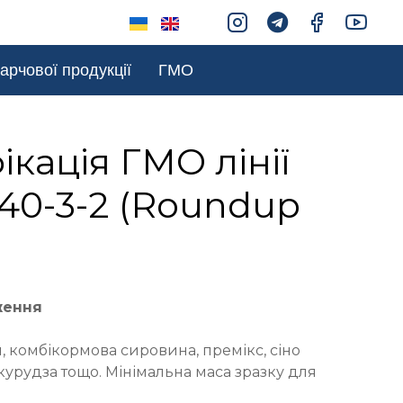
арчової продукції
ГМО
ікація ГМО лінії
 40-3-2 (Roundup
ження
 комбікормова сировина, премікс, сіно
курудза тощо. Мінімальна маса зразку для