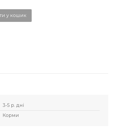
ти у кошик
3-5 р. дні
Корми