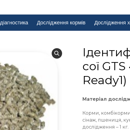
діагностика
Дослідження кормів
Дослідження х
Ідентиф
сої GTS
Ready1)
Матеріал дослід
Корми, комбікорми,
сінаж, пшениця, ку
дослідження – 1 кг.