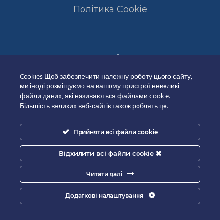
Полiтика Cookie
Сертифікати
Cookies Щоб забезпечити належну роботу цього сайту,
ми іноді розміщуємо на вашому пристрої невеликі
файли даних, які називаються файлами cookie.
Більшість великих веб-сайтів також роблять це.
Прийняти всі файли cookie
Відхилити всі файли cookie
Читати далі
Додаткові налаштування
Good-IT.com.ua for Biolights - All rights reserved.