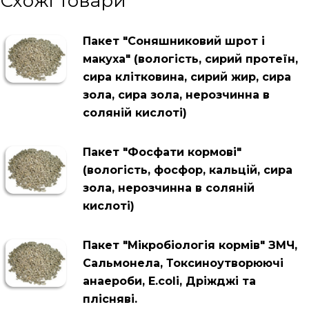
Схожі товари
Пакет "Соняшниковий шрот і
макуха" (вологість, сирий протеїн,
сира клітковина, сирий жир, сира
зола, сира зола, нерозчинна в
соляній кислоті)
Пакет "Фосфати кормові"
(вологість, фосфор, кальцій, сира
зола, нерозчинна в соляній
кислоті)
Пакет "Мікробіологія кормів" ЗМЧ,
Сальмонела, Токсиноутворюючі
анаероби, Е.colі, Дріжджі та
плісняві.