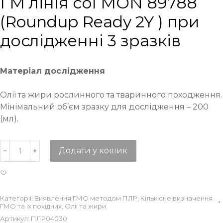
ГМ лінія сої MON 89788
(Roundup Ready 2Y ) при
дослідженні 3 зразків
Матеріал дослідження
Олії та жири рослинного та тваринного походження.
Мінімальний об’єм зразку для дослідження – 200
(мл).
Додати у кошик
Категорії:
Виявлення ГМО методом ПЛР
,
Кількісне визначення
ГМО та їх похідних
,
Олії та жири
Артикул:
ПЛР04030