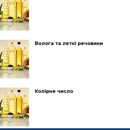
Волога та леткі речовини
Колірне число