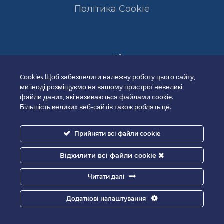
Полiтика Cookie
Сертифікати
Cookies Щоб забезпечити належну роботу цього сайту,
ми іноді розміщуємо на вашому пристрої невеликі
файли даних, які називаються файлами cookie.
Більшість великих веб-сайтів також роблять це.
Прийняти всі файли cookie
Відхилити всі файли cookie
Читати далі
Додаткові налаштування
Good-IT.com.ua for Biolights - All rights reserved.