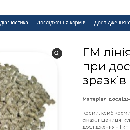
діагностика
Дослідження кормів
Дослідження х
ГМ лінія
при дос
зразків
Матеріал дослід
Корми, комбікорми,
сінаж, пшениця, ку
дослідження – 1 кг.