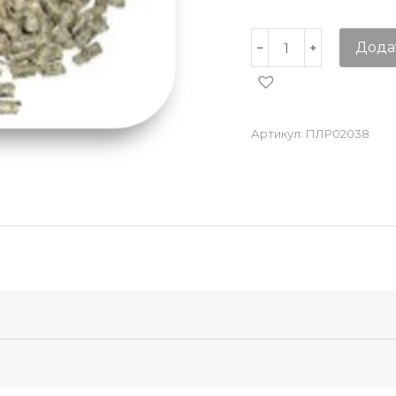
Дода
Артикул:
ПЛР02038