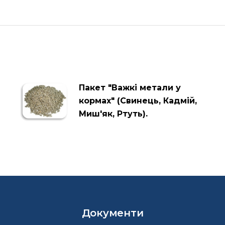
Пакет "Важкі метали у
кормах" (Свинець, Кадмій,
Миш'як, Ртуть).
Документи