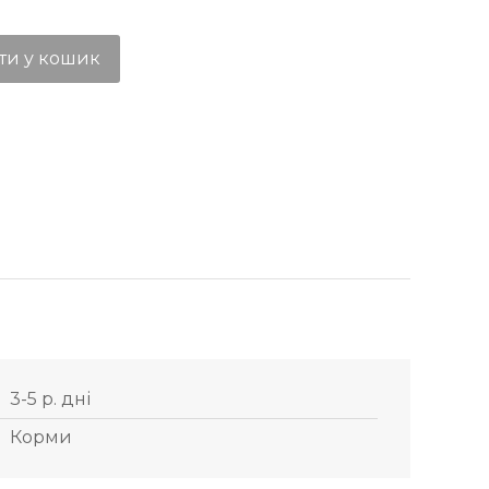
ти у кошик
3-5 р. дні
Корми