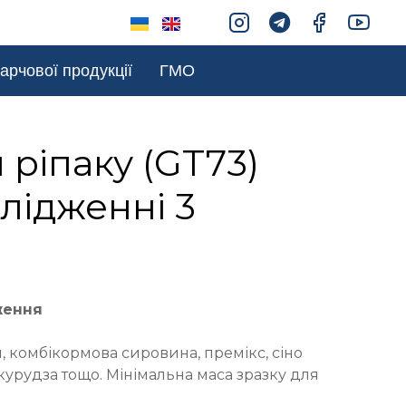
арчової продукції
ГМО
 ріпаку (GT73)
лідженні 3
ження
 комбікормова сировина, премікс, сіно
курудза тощо. Мінімальна маса зразку для