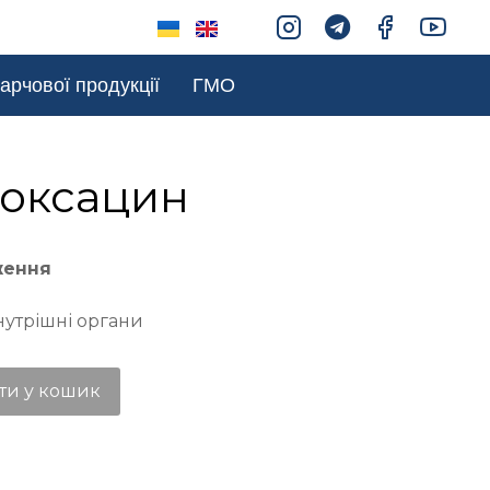
арчової продукції
ГМО
оксацин
ження
нутрішні органи
ти у кошик