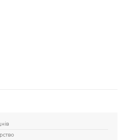
днів
рство