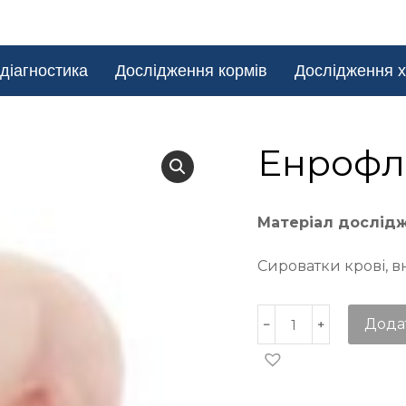
діагностика
Дослідження кормів
Дослідження х
Енрофл
Матеріал дослід
Сироватки крові, в
Дода