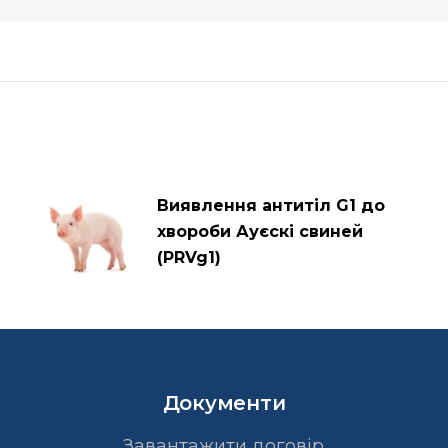
Виявлення антитіл G1 до
хвороби Ауєскі свиней
(PRVg1)
Документи
Завантажити договір