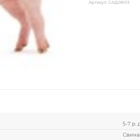
Артикул:
САД08013
5-7 р. 
Свина