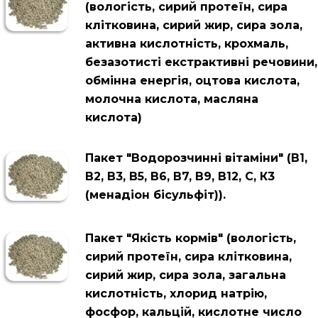
(вологість, сирий протеїн, сира
клітковина, сирий жир, сира зола,
активна кислотність, крохмаль,
безазотисті екстрактивні речовини,
обмінна енергія, оцтова кислота,
молочна кислота, масляна
кислота)
Пакет "Водорозчинні вітаміни" (В1,
В2, В3, В5, В6, В7, В9, В12, С, К3
(менадіон бісульфіт)).
Пакет "Якість кормів" (вологість,
сирий протеїн, сира клітковина,
сирий жир, сира зола, загальна
кислотність, хлорид натрію,
фосфор, кальцій, кислотне число