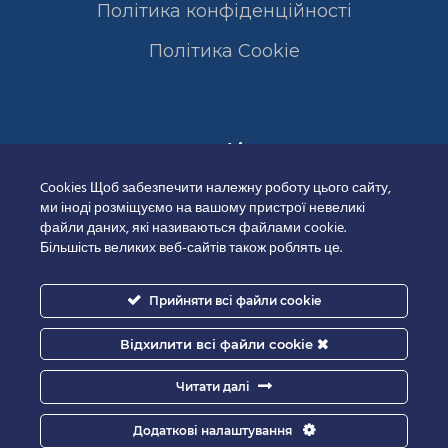
Політика конфіденційності
Полiтика Cookie
Сертифікати
Cookies Щоб забезпечити належну роботу цього сайту,
ми іноді розміщуємо на вашому пристрої невеликі
файли даних, які називаються файлами cookie.
Більшість великих веб-сайтів також роблять це.
Прийняти всі файли cookie
Відхилити всі файли cookie
Читати далі
Додаткові налаштування
Good-IT.com.ua for Biolights - All rights reserved.