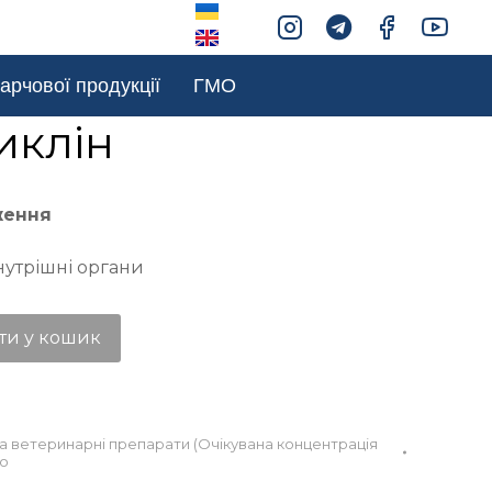
арчової продукції
ГМО
иклін
ження
нутрішні органи
ти у кошик
та ветеринарні препарати (Очікувана концентрація
во