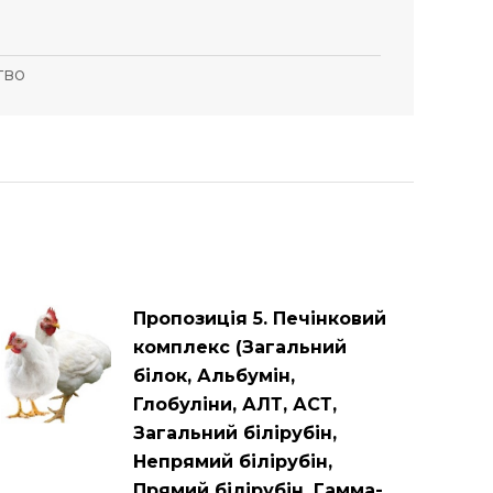
тво
Пропозиція 5. Печінковий
комплекс (Загальний
білок, Альбумін,
Глобуліни, АЛТ, АСТ,
Загальний білірубін,
Непрямий білірубін,
Прямий білірубін, Гамма-