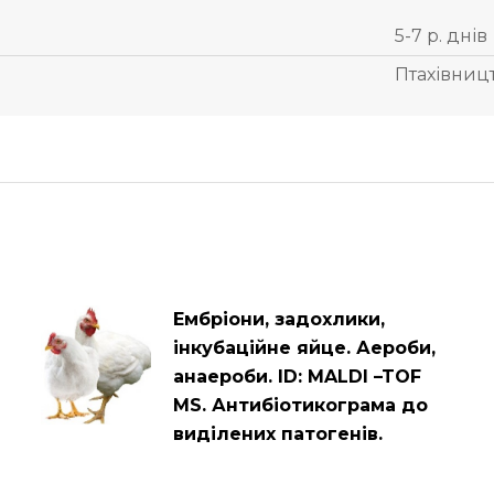
5-7 р. днів
Птахівниц
Ембріони, задохлики,
інкубаційне яйце. Аероби,
анаероби. ID: MALDI –TOF
MS. Антибіотикограма до
виділених патогенів.