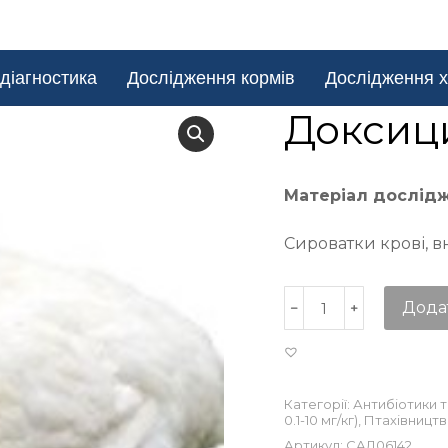
діагностика
Дослідження кормів
Дослідження х
Доксиц
Матеріал дослід
Сироватки крові, в
Дода
Категорії:
Антибіотики 
0.1-10 мг/кг)
,
Птахівницт
Артикул:
САД06142