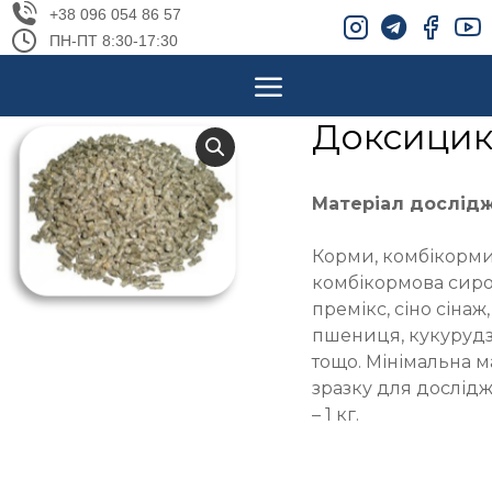
+38 096 054 86 57
ПН-ПТ 8:30-17:30
Доксицик
Матеріал дослід
Корми, комбікорми
комбікормова сиро
премікс, сіно сінаж,
пшениця, кукуруд
тощо. Мінімальна м
зразку для дослід
– 1 кг.