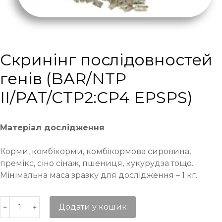
Cкринінг послідовностей
генів (BAR/NTP
II/PAT/CTP2:CP4 EPSPS)
Матеріал дослідження
Корми, комбікорми, комбікормова сировина,
премікс, сіно сінаж, пшениця, кукурудза тощо.
Мінімальна маса зразку для дослідження – 1 кг.
Додати у кошик