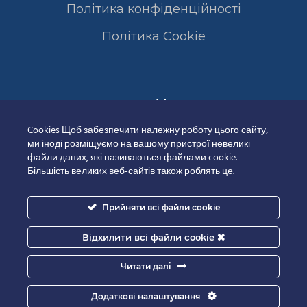
Політика конфіденційності
Полiтика Cookie
Сертифікати
Cookies Щоб забезпечити належну роботу цього сайту,
ми іноді розміщуємо на вашому пристрої невеликі
файли даних, які називаються файлами cookie.
Більшість великих веб-сайтів також роблять це.
Прийняти всі файли cookie
Відхилити всі файли cookie
Читати далі
Додаткові налаштування
Good-IT.com.ua for Biolights - All rights reserved.