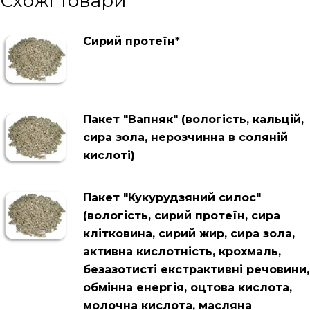
Схожі товари
Сирий протеїн*
Пакет "Вапняк" (вологість, кальцій,
сира зола, нерозчинна в соляній
кислоті)
Пакет "Кукурудзяний силос"
(вологість, сирий протеїн, сира
клітковина, сирий жир, сира зола,
активна кислотність, крохмаль,
безазотисті екстрактивні речовини,
обмінна енергія, оцтова кислота,
молочна кислота, масляна