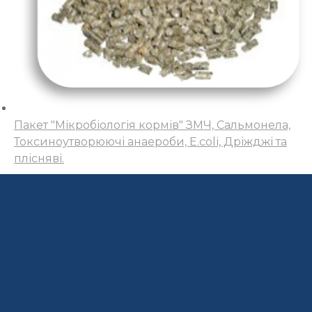
Пакет "Мікробіологія кормів" ЗМЧ, Сальмонела,
Токсиноутворюючі анаероби, Е.colі, Дріжджі та
плісняві.