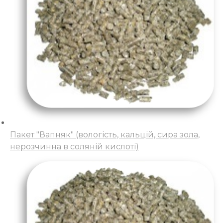
Пакет "Вапняк" (вологість, кальцій, сира зола,
нерозчинна в соляній кислоті)