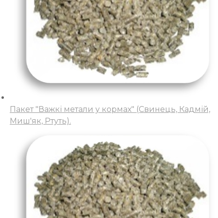
Пакет "Важкі метали у кормах" (Свинець, Кадмій,
Миш'як, Ртуть).