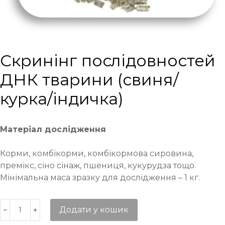
Cкринінг послідовностей
ДНК тварини (свиня/
курка/індичка)
Матеріал дослідження
Корми, комбікорми, комбікормова сировина,
премікс, сіно сінаж, пшениця, кукурудза тощо.
Мінімальна маса зразку для дослідження – 1 кг.
Додати у кошик