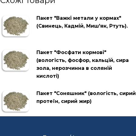
Схожі товари
Пакет "Важкі метали у кормах"
(Свинець, Кадмій, Миш'як, Ртуть).
Пакет "Фосфати кормові"
(вологість, фосфор, кальцій, сира
зола, нерозчинна в соляній
кислоті)
Пакет "Соняшник" (вологість, сирий
протеїн, сирий жир)