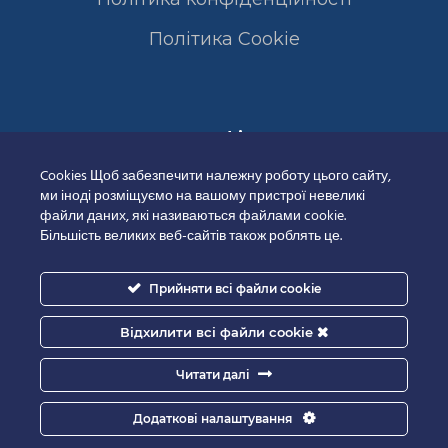
Полiтика Cookie
Сертифікати
Cookies Щоб забезпечити належну роботу цього сайту,
ми іноді розміщуємо на вашому пристрої невеликі
файли даних, які називаються файлами cookie.
Більшість великих веб-сайтів також роблять це.
Прийняти всі файли cookie
Відхилити всі файли cookie
Читати далі
Додаткові налаштування
Good-IT.com.ua for Biolights - All rights reserved.