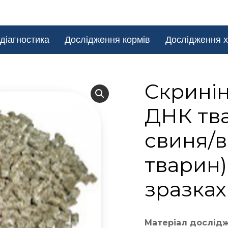
діагностика
Дослідження кормів
Дослідження х
Cкринін
ДНК тва
свиня/в
тварин)
зразках
Матеріал дослід