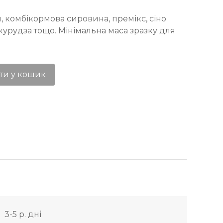
 комбікормова сировина, премікс, сіно
курудза тощо. Мінімальна маса зразку для
ти у кошик
3-5 р. дні