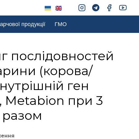
арчової продукції
ГМО
г послідовностей
рини (корова/
нутрішній ген
, Metabion при 3
 разом
ження