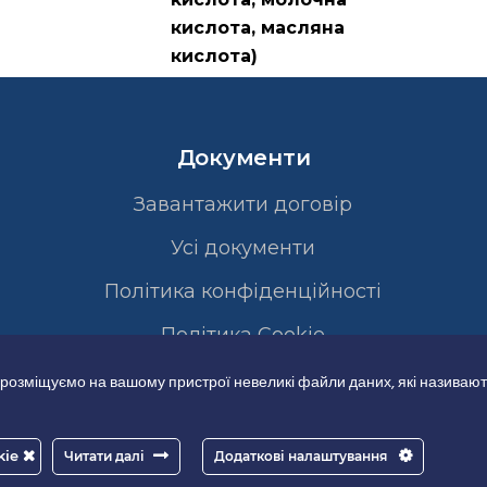
кислота, масляна
кислота)
Документи
Завантажити договір
Усі документи
Політика конфіденційності
Полiтика Cookie
 розміщуємо на вашому пристрої невеликі файли даних, які називают
kie
Читати далі
Додаткові налаштування
Good-IT.com.ua for Biolights - All rights reserved.