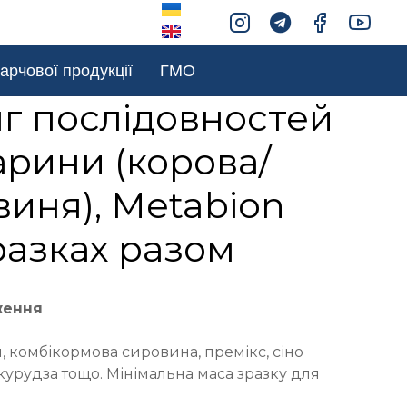
арчової продукції
ГМО
г послідовностей
рини (корова/
виня), Metabion
разках разом
ження
 комбікормова сировина, премікс, сіно
курудза тощо. Мінімальна маса зразку для