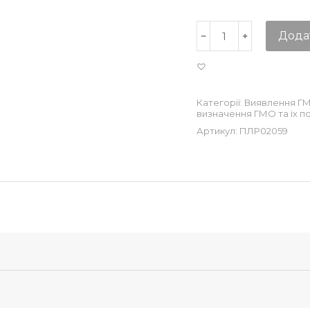
Дода
Категорії:
Виявлення Г
визначення ГМО та їх по
Артикул:
ПЛР02059