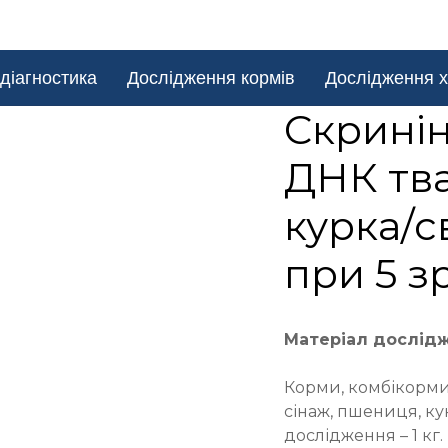
діагностика
Дослідження кормів
Дослідження х
Cкринін
ДНК тва
курка/с
при 5 з
Матеріал дослід
Корми, комбікорми,
сінаж, пшениця, ку
дослідження – 1 кг.